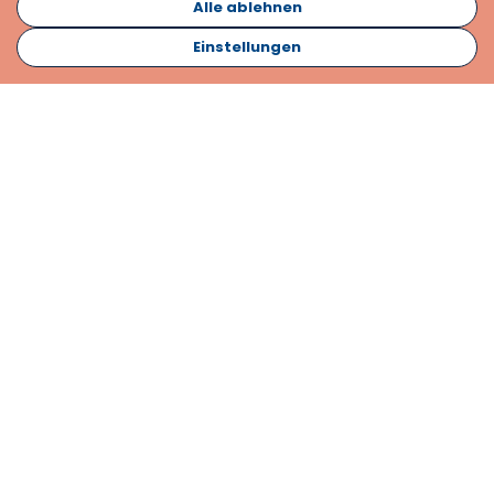
Alle ablehnen
Einstellungen
Abonnieren
Kontakt
Informationsmaterial
Impressum
Datenschutzerklärung
Cookies
Karriere
Laden Sie AnyDesk herunter, um Fernsupport mit unserem
Team zu starten
Herunterladen
Laden Sie Teamviewer herunter, um Fernsupport zu
starten.
Herunterladen
Otto-Lilienthal-Str. 36 - 71034 Böblingen