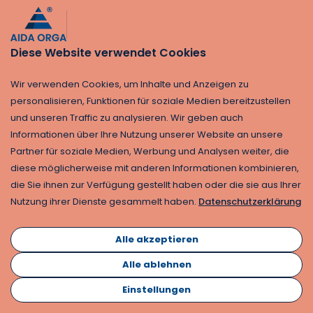
Website zu verbessern.
„chatbase_*“: Dieser Cookie wird
verwendet, wenn externe Dienste
Diese Website verwendet Cookies
wie ein Chatbot oder Tracking
aktiviert werden.
Wir verwenden Cookies, um Inhalte und Anzeigen zu
personalisieren, Funktionen für soziale Medien bereitzustellen
Die Cookies haben unterschiedliche
und unseren Traffic zu analysieren. Wir geben auch
Speicherdauern:
Informationen über Ihre Nutzung unserer Website an unsere
Partner für soziale Medien, Werbung und Analysen weiter, die
ga ist zwei Jahre gültig.
diese möglicherweise mit anderen Informationen kombinieren,
„_gid” ist 24 Stunden gültig.
die Sie ihnen zur Verfügung gestellt haben oder die sie aus Ihrer
Nutzung ihrer Dienste gesammelt haben.
Datenschutzerklärung
Google Analytics verwendet im Consent
Mode v2 anonymisierte Nutzungsdaten,
Alle akzeptieren
die keine personenbezogenen
Informationen enthalten. Die
Alle ablehnen
Datenerhebung erfolgt ausschließlich zur
Einstellungen
Optimierung unserer Dienste und nicht zu