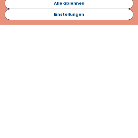
Alle ablehnen
Einstellungen
Abonnieren
Kontakt
Informationsmaterial
Impressum
Datenschutzerklärung
Cookies
Karriere
Laden Sie AnyDesk herunter, um Fernsupport mit unserem
Team zu starten
Herunterladen
Laden Sie Teamviewer herunter, um Fernsupport zu
starten.
Herunterladen
Otto-Lilienthal-Str. 36 - 71034 Böblingen