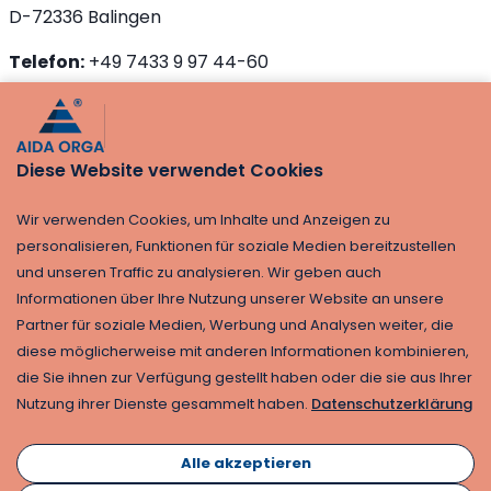
D-72336 Balingen
Telefon:
+49 7433 9 97 44-60
E-Mail:
info@aida-bl.de
Die auf dieser Seite dargestellten Leistungen werden
Diese Website verwendet Cookies
eigenverantwortlich von der AIDA Ausweis-
Informations-Datensysteme GmbH Balingen erbracht.
Wir verwenden Cookies, um Inhalte und Anzeigen zu
Vertragspartner bei Beauftragung ist ausschließlich
personalisieren, Funktionen für soziale Medien bereitzustellen
die AIDA Ausweis-Informations-Datensysteme GmbH
und unseren Traffic zu analysieren. Wir geben auch
Balingen.
Informationen über Ihre Nutzung unserer Website an unsere
Partner für soziale Medien, Werbung und Analysen weiter, die
diese möglicherweise mit anderen Informationen kombinieren,
die Sie ihnen zur Verfügung gestellt haben oder die sie aus Ihrer
Nutzung ihrer Dienste gesammelt haben.
Datenschutzerklärung
Alle akzeptieren