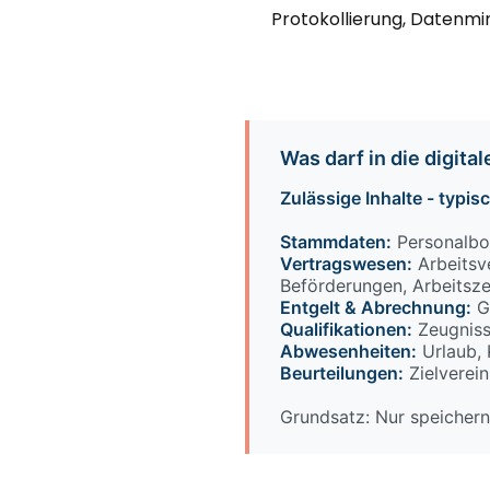
Protokollierung, Datenmi
Was darf in die digita
Zulässige Inhalte - typi
Stammdaten:
Personalbog
Vertragswesen:
Arbeitsv
Beförderungen, Arbeitsz
Entgelt & Abrechnung:
G
Qualifikationen:
Zeugniss
Abwesenheiten:
Urlaub, 
Beurteilungen:
Zielverei
Grundsatz: Nur speichern,