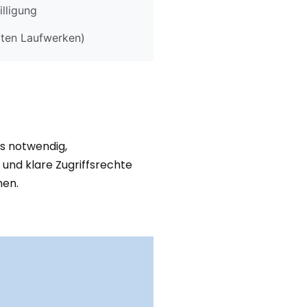
lligung
aten Laufwerken)
ss notwendig,
 und klare Zugriffsrechte
nen.