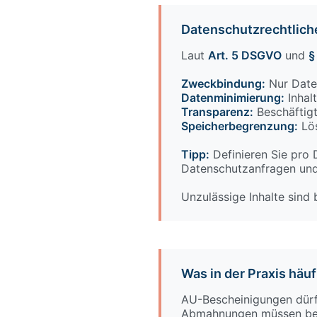
Datenschutzrechtlich
Laut
Art. 5 DSGVO
und
§
Zweckbindung:
Nur Daten
Datenminimierung:
Inhal
Transparenz:
Beschäftigt
Speicherbegrenzung:
Lös
Tipp:
Definieren Sie pro
Datenschutzanfragen und 
Unzulässige Inhalte sind
Was in der Praxis häu
AU-Bescheinigungen dür
Abmahnungen müssen bei